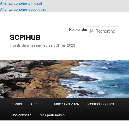
Aller au contenu principal
Aller au contenu secondaire
Recherche
SCPIHUB
Investir dans les meilleures SCPI en 2023
Menu
Accueil
Contact
Guide SCPI 2024
Mentions légales
principal
Nos conseils
Nos partenaires