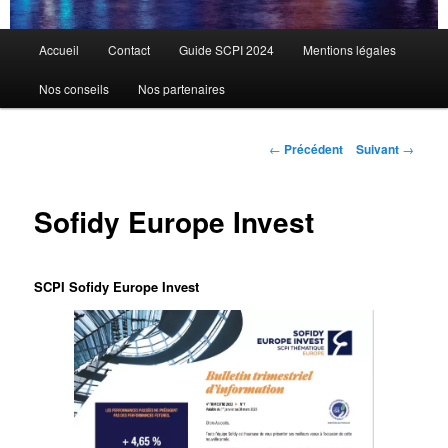
Menu
Accueil
Contact
Guide SCPI 2024
Mentions légales
principal
Nos conseils
Nos partenaires
Navigation
←
Précédent
Suivant
→
des
articles
Sofidy Europe Invest
SCPI Sofidy Europe Invest