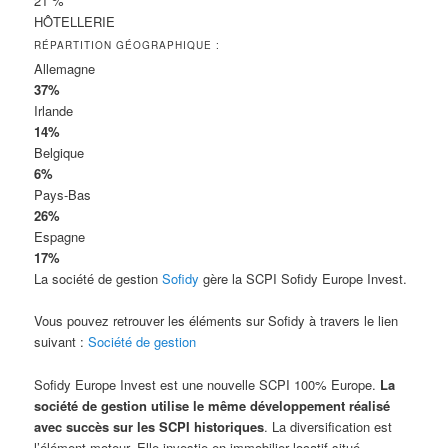
21 %
HÔTELLERIE
RÉPARTITION GÉOGRAPHIQUE :
Allemagne
37%
Irlande
14%
Belgique
6%
Pays-Bas
26%
Espagne
17%
La société de gestion
Sofidy
gère la SCPI Sofidy Europe Invest.
Vous pouvez retrouver les éléments sur Sofidy à travers le lien
suivant :
Société de gestion
Sofidy Europe Invest est une nouvelle SCPI 100% Europe.
La
société de gestion utilise le même développement réalisé
avec succès sur les SCPI historiques
. La diversification est
l’élément moteur. Elle investie en immobilier locatif situé