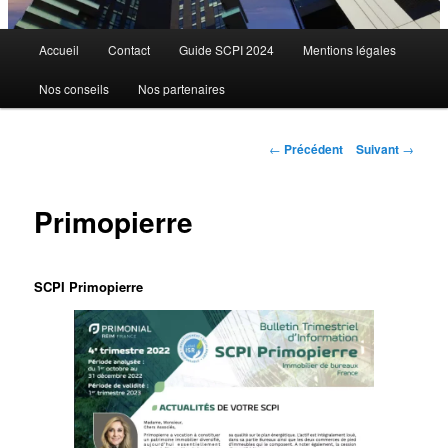
Menu
Accueil
Contact
Guide SCPI 2024
Mentions légales
principal
Nos conseils
Nos partenaires
Navigation
←
Précédent
Suivant
→
des
articles
Primopierre
SCPI Primopierre