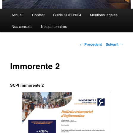
Menu
Accueil
Contact
Guide SCPI 2024
Mentions légales
principal
Nos conseils
Nos partenaires
Navigation
←
Précédent
Suivant
→
des
articles
Immorente 2
SCPI Immorente 2